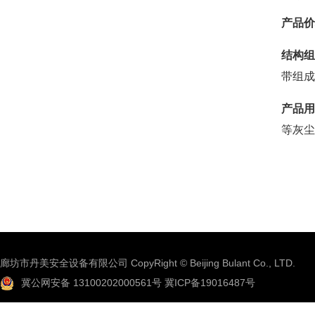
产品价
结构组
带组成
产品用
等灰尘
廊坊市丹美安全设备有限公司 CopyRight © Beijing Bulant Co., LTD.
冀公网安备 13100202000561号
冀ICP备19016487号