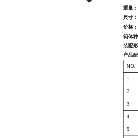
重量：7
尺寸：4
价格：2
箱体种
装配形
产品配
NO.
1
2
3
4
5