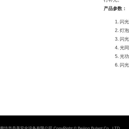
产品参数：
闪光
灯泡
闪光
光同
光功
闪光
廊坊市丹美安全设备有限公司 CopyRight © Beijing Bulant Co., LTD.