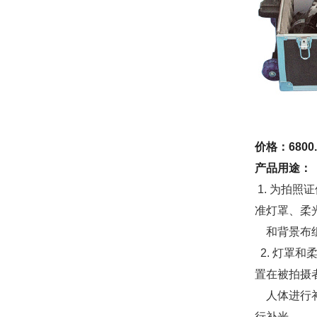
价格：6800.
产品用途：
1. 为拍照
准灯罩、柔
和背景布组
2
. 灯罩和
置在被拍摄
人体进行补
行补光。