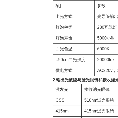
项目
参数
出光方式
光导管输
灯泡种类
280瓦氙灯
灯泡寿命
5000小时
白光色温
6000K
φ50cm白光强度
20000lux
供电方式
AC220v，
2
.
输出光波段与滤光眼镜和接收滤
激发光
接收滤光眼镜
CSS
510nm滤光眼镜
415nm
415nm滤光眼镜