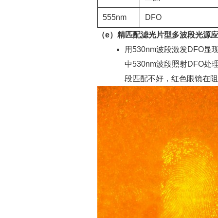
555nm
DFO
（e）精匹配滤光片型多波段光源
用530nm波段激发DF
中530nm波段照射DFO
段匹配不好，红色眼镜在阻