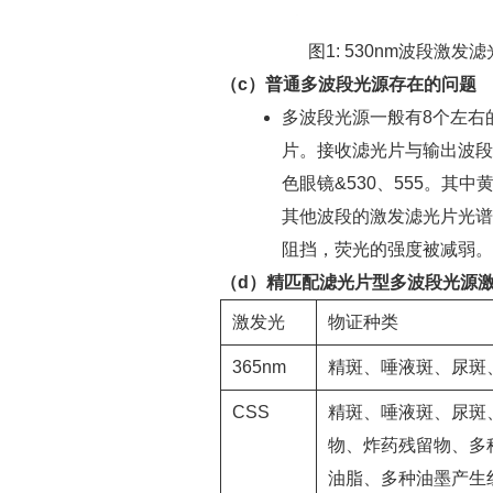
图1: 530nm波段激
（
c）普通多波段光源存在的问题
多波段光源一般有8个左右
片。接收滤光片与输出波段的对
色眼镜&530、555。其
其他波段的激发滤光片光谱
阻挡，荧光的强度被减弱。
（d）精匹配滤光片型多波段光源
激发光
物证种类
365nm
精斑、唾液斑、尿斑
CSS
精斑、唾液斑、尿斑
物、炸药残留物、多种助
油脂、多种油墨产生