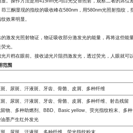
显。操作方法是用415nm光与白光交替照射，观察二者的席位
m：茚三酮显现的指纹的吸收峰在580nm，用580nm光照射指纹
指纹效果明显。
出的激发光照射物证，物证吸收部分激发光的能量，再将这些能
是荧光。
滤光片档在眼前。接收滤光片阻挡激发光，透过荧光，人眼就可
用范围
液斑、尿斑、汗液斑、牙齿、骨骼、皮屑、多种纤维
液斑、尿斑、汗液斑、牙齿、骨骼、皮屑、多种纤维、射击残留
留物、多种助燃剂、BBD、Basic yellow、荧光指纹粉末、多种
种油墨产生红外发光
液斑、尿斑、汗液斑、多种纤维、荧光指纹粉末