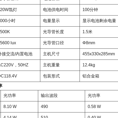
120W氙灯
电池供电时间
100分钟
2000小时
电量显示
显示电池剩余电量
6500K
光导管长度
1.5米
5600 lux
光导管口径
Φ8mm
外接交流/内置电池
主机尺寸
455x330x285mm
AC220V，50HZ
主机重量
12.4kg
DC118.4V
包装形式
铝合金箱
率
光功率
输出波段
光功率
8.10 W
490
0.58 W
4.14 W
510
0.40 W