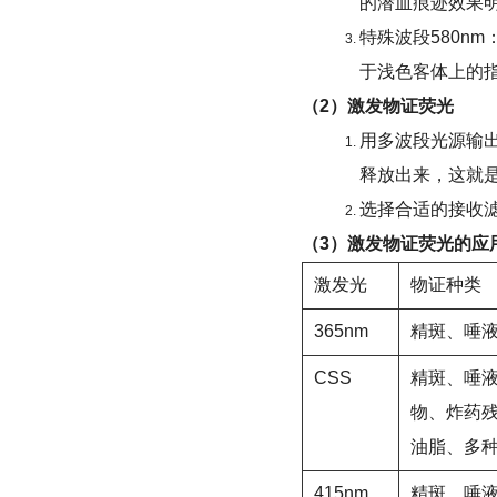
的潜血痕迹效果明
特殊波段580n
于浅色客体上的
（2）激发物证荧光
用多波段光源输
释放出来，这就
选择合适的接收
（3）激发物证荧光的应
激发光
物证种类
365nm
精斑、唾
CSS
精斑、唾
物、炸药残
油脂、多
415nm
精斑、唾