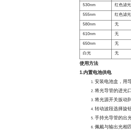
530nm
红色滤光
555nm
红色滤光
580nm
无
610nm
无
650nm
无
白光
无
使用方法
1.
内置电池供电
安装电池盒，用
将光导管的进光
将光源开关扳动到
转动波段选择旋
手持光导管的出
佩戴与输出光相