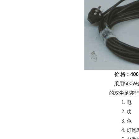
价 格：4000
采用500W
的灰尘足迹非
电 
功 
色 
灯泡