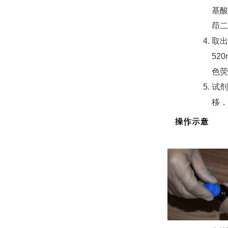
基酸
茚二
取出
52
色荧
试剂
移，