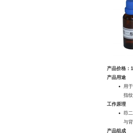
产品价格：1
产品用途
用于
指纹
工作原理
茚二
与背
产品组成