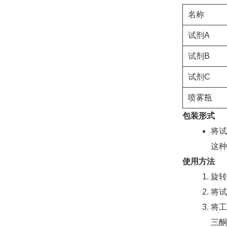
名称
试剂A
试剂B
试剂C
喷雾瓶
包装形式
将试
这种
使用方法
旋转
将试
将工
三酮