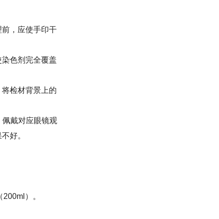
理前，应使手印干
使染色剂完全覆盖
，将检材背景上的
，佩戴对应眼镜观
果不好。
200ml）。