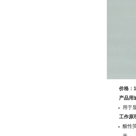
价格：12
产品用
用于
工作原
酸性
光。