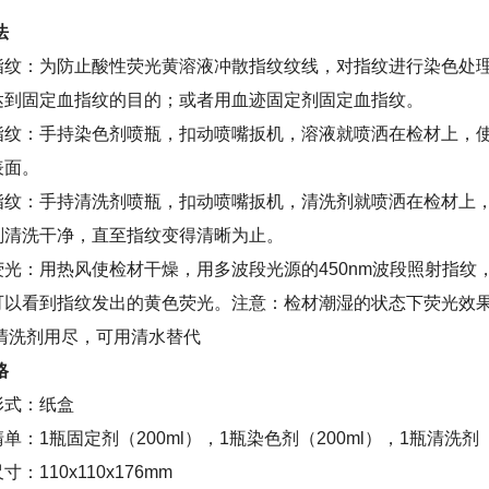
法
指纹：为防止酸性荧光黄溶液冲散指纹纹线，对指纹进行染色处
达到固定血指纹的目的；或者用血迹固定剂固定血指纹。
指纹：手持染色剂喷瓶，扣动喷嘴扳机，溶液就喷洒在检材上，
表面。
指纹：手持清洗剂喷瓶，扣动喷嘴扳机，清洗剂就喷洒在检材上
剂清洗干净，直至指纹变得清晰为止。
荧光：用热风使检材干燥，用多波段光源的450nm波段照射指纹
可以看到指纹发出的黄色荧光。注意：检材潮湿的状态下荧光效
清洗剂用尽，可用清水替代
格
形式：纸盒
清单：
1瓶固定剂（200ml），
1瓶染色剂（200ml）
，1瓶清洗剂（
寸：110x110x176mm