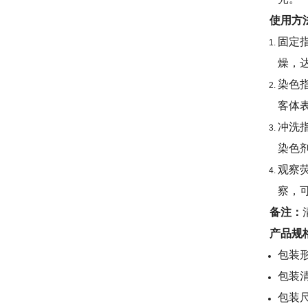
使用方
固定
燥，
染色
客体
冲洗
染色
观察
察，
备注：
产品规
包装
包装
包装尺