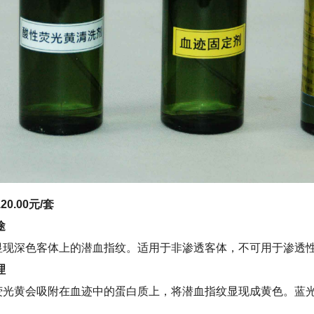
0.00元/套
途
显现深色客体上的潜血指纹。适用于非渗透客体，不可用于渗透
理
荧光黄会吸附在血迹中的蛋白质上，将潜血指纹显现成黄色。蓝