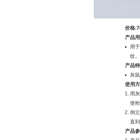
价格:7
产品用
用于
纹。
产品特
灰鼠
使用方
用灰
使粉
倒立
直到
产品参