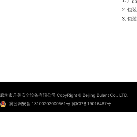
产品
包装
包装
廊坊市丹美安全设备有限公司 CopyRight © Beijing Bulant Co., LTD.
冀公网安备 13100202000561号
冀ICP备19016487号