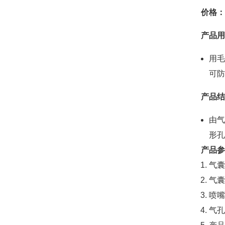
价格：
产品用
用毛
可防
产品结
由气
形孔
产品参
气囊
气囊
喷嘴
气孔