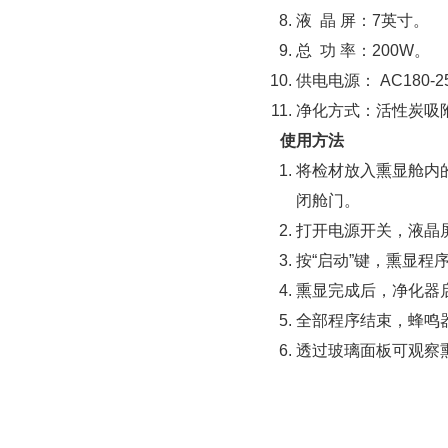
液 晶 屏：7英寸。
总 功 率：200W。
供电电源： AC180-2
净化方式：活性炭吸附
使用方法
将检材放入熏显舱内的
闭舱门。
打开电源开关，液晶
按“启动”键，熏显程
熏显完成后，净化器
全部程序结束，蜂鸣
透过玻璃面板可观察