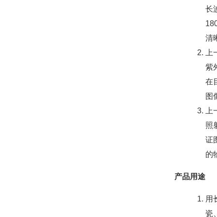
长
1
清
上
紫
在
图
上
照
证
的
产品用途
用
瓷