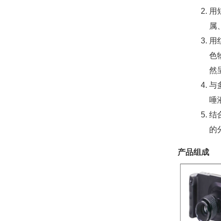
用
属
用
色
然
与
唾
结
的
产品组成