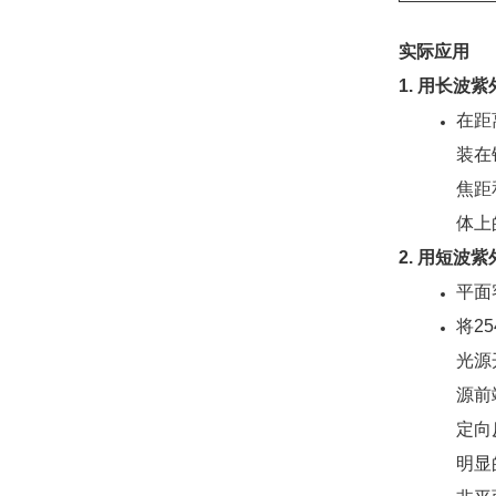
实际应用
1. 用长波
在距
装在
焦距
体上
2. 用短波
平面
将2
光源
源前
定向
明显