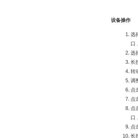
设备操作
选
口
选
长
转
调
点
点
点
口
点
长