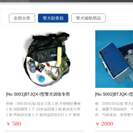
全部分类
警犬勘查箱
警犬辅助用品
[No.S001]BTJQX-I型警犬训练专用
[No.S002]BTJQK
价格：580.00元/箱 组合刀具 1 把 不锈钢折叠锹
格：2000.00元/箱 
1 把 训练网球 1 个 10米追踪绳 1 根 帆布牵引带
全，侧重于现场保护、
1 根 声响训犬器 1 个 夜间追踪指示灯 1 个 警用
存、气味保存、使用警
水壶 1 个 指南针 1 个 多功能训练腰包 1 个
专用配置工具。该箱配
580
2000
￥
￥