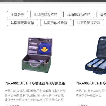
全部分类
现场痕迹勘查箱
现场指纹勘查箱
爆
法医现场勘查箱
法医活体检验箱
法医物证提取箱
[No.A061]BTJT-Ⅰ型交通案件现场勘查箱
[No.A065]BTJ
产品功能 发现和提取现场手印 发现和提取各种微
产品功能 标画车辆位置 
量物证 采集轮胎花纹图案 编号标示多个物证 包
装保存各种痕迹物证
装保存各种痕迹物证 标画车辆位置 测量现场 绘
制现场图