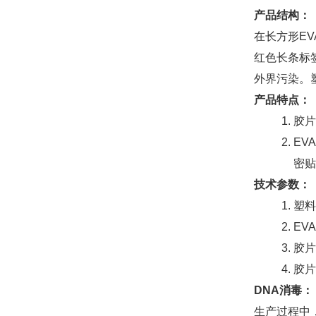
产品结构：
在长方形EV
红色长条标
外界污染。
产品特点：
胶片
EV
密贴
技术参数：
塑料
EV
胶片
胶片
DNA
消毒：
生产过程中