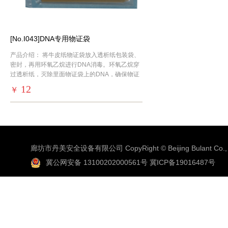
[No.I043]DNA专用物证袋
产品介绍： 将牛皮纸物证袋放入透析纸包装袋、
密封，再用环氧乙烷进行DNA消毒。环氧乙烷穿
过透析纸，灭除里面物证袋上的DNA，确保物证
袋没有残余DNA。
12
￥
廊坊市丹美安全设备有限公司 CopyRight © Beijing Bulant Co., 
冀公网安备 13100202000561号
冀ICP备19016487号