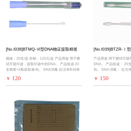
[No.I038]BTMQ-Ⅵ型DNA物证提取棉签
[No.I039]BTZR
（保护管-干燥剂）
（保护管-通气孔）
规格：20支/盒 价格：120元/盒 产品用途 用于擦
产品用途 用于擦拭可疑
拭可疑印迹，提取印迹中的DNA。 产品组成 20
DNA。 产品组成： 20
支棉签+2瓶提取液/包。 DNA消毒 在洁净车间将
包。 DNA 消毒： 在
棉签放入保护管，用环氧乙烷进行消毒。消毒仪
料套管，再装入透析纸
120
150
￥
￥
先
进行