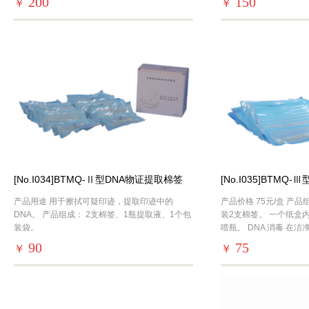
200
150
￥
￥
塑
塑
[No.I034]BTMQ-Ⅱ型DNA物证提取棉签
[No.I035]BTMQ
(易折头)
产品用途 用于擦拭可疑印迹，提取印迹中的
产品价格 75元/盒 产
DNA。 产品组成： 2支棉签、1瓶提取液、1个包
装2支棉签。 一个纸盒
装袋。
喷瓶。 DNA 消毒 在
包装袋密封，用环氧乙
90
75
￥
￥